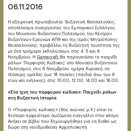
06.11.2016
Η εξαιρετική πρωτοβουλία ‘Βυζαντινή Θεσσαλονίκη’,
αποτέλεσμα συνεργασίας του Εμπορικού Συλλόγου,
του Μουσείου Βυζαντινού Πολιτισμού, του Κέντρου
Βυζαντινών Ερευνών ΑΠΘ και της Ιεράς Μητρόπολης
Θεσσαλονίκης, προβάλλει τη Βυζαντινή ταυτότητα της
με ένα τριήμερο εκδηλώσεων, στις 4, 5 και 6
Νοεμβρίου. Η
Gamecraft
θα παρουσιάσει το παιχνίδι
ρόλων ‘Πορφυρός Κώδικας’ στο Μουσείο Βυζαντινού
Πολιτισμού, στις 6 Νοεμβρίου, ημέρα Κυριακή, σε
τέσσερις ομάδες έως 18 παίκτες (παιδιά άνω των 9
ετών και ενήλικες), στις 10.00, 12.00, 14.00 και 16.00.
«Στα ίχνη του πορφυρού κώδικα»: Παιχνίδι ρόλων
στη Βυζαντινή Ιστορία
Ο «Πορφυρός κώδικας» (6ος αιώνας μ.Χ.) είναι το
δεύτερο αρχαιότερο σωζόμενο ευαγγέλιο στον κόσμο.
Ανήκει σε βίβλο που δημιουργήθηκε για να δοθεί ως
δώρο στη νεοϊδρυθείσα Αρχιεπισκοπή