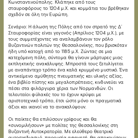
Κωνσταντινούπολης. Κλάπηκε από τους
σταυροφόρους το 1204 μ.Χ. και κομμάτια του βρέθηκαν
σχεδόν σε όλη την Ευρώπη.
Σενάριο: Η άλωση της Πόλης από τον στρατό της Δ΄
Σταυροφορίας είναι γεγονός (Απρίλιος 1204 μ.Χ.), με
τους συμμετέχοντες να αναλαμβάνουν τον ρόλο
Βυζαντινών πολιτών της Θεσσαλονίκης, που βρισκόταν
ήδη υπό κατοχή από το 1185 μ.Χ. Ζώντας σε μια
κατεχόμενη πόλη, σύντομα θα γίνουν μάρτυρες μιας
εκπληκτικής ανακάλυψης. Μπροστά τους ξετυλίγεται
με αναπάντεχο τρόπο ένα καλά κρυμμένο μυστικό. Ένα
αντικείμενο αμύθητης πνευματικής και υλικής αξίας,
ένα βιβλίο πίστης και μεγαλοπρέπειας, κινδυνεύει να
πέσει στα φιλάργυρα χέρια των Νορμανδών. Οι
τελευταίοι φύλακές του το έχουν κρύψει με
αριστοτεχνικό τρόπο, έτσι ώστε μόνο οι πραγματικά
άξιοι και ικανοί να το ανακαλύψουν.
Οι παίκτες θα επιλύσουν γρίφους και θα
«συνομιλήσουν» με πολίτες της Θεσσαλονίκης στη
Βυζαντινή Αυτοκρατορία. Με ελεύθερο θεατρικό
αυτοσχεδιασμό, παρουσία αφηγητή, θα αποκομίσουν