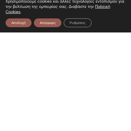
Χρησιμοποιούμε cookies και άλλες τεχνολογίες εντοπισμού για
την βελτίωση της εμπειρίας σας. Διαβάστε την
Πολιτική
Cookies
.
Αποδοχή
Απόρριψη
Ρυθμίσεις
Επικοινωνία
Λεωφόρος Στρατού 2
54640 Θεσσαλονίκη
T
2313306400
F
2313306402
E
mbp@culture.gr