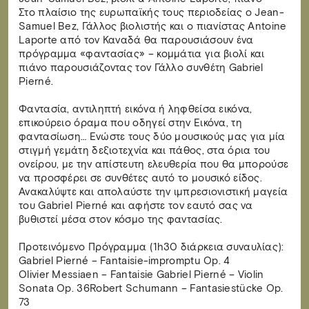
Στο πλαίσιο της ευρωπαϊκής τους περιοδείας ο Jean-
Samuel Bez, Γάλλος βιολιστής και ο πιανίστας Antoine
Laporte από τον Καναδά θα παρουσιάσουν ένα
πρόγραμμα «φαντασίας» – κομμάτια για βιολί και
πιάνο παρουσιάζοντας τον Γάλλο συνθέτη Gabriel
Pierné.
Φαντασία, αντιληπτή εικόνα ή ληφθείσα εικόνα,
επικούρειο όραμα που οδηγεί στην Εικόνα, τη
φαντασίωση… Ενώστε τους δύο μουσικούς μας για μία
στιγμή γεμάτη δεξιοτεχνία και πάθος, στα όρια του
ονείρου, με την απίστευτη ελευθερία που θα μπορούσε
να προσφέρει σε συνθέτες αυτό το μουσικό είδος.
Ανακαλύψτε και απολαύστε την ιμπρεσιονιστική μαγεία
του Gabriel Pierné και αφήστε τον εαυτό σας να
βυθιστεί μέσα στον κόσμο της φαντασίας.
Προτεινόμενο Πρόγραμμα (1h30 διάρκεια συναυλίας):
Gabriel Pierné – Fantaisie-impromptu Op. 4
Olivier Messiaen – Fantaisie Gabriel Pierné – Violin
Sonata Op. 36Robert Schumann – Fantasiestücke Op.
73