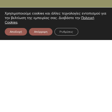
Χρησιμοποιούμε cookies και άλλες τεχνολογίες εντοπισμού για
την βελτίωση της εμπειρίας σας. Διαβάστε την
Πολιτική
Cookies
.
Αποδοχή
Απόρριψη
Ρυθμίσεις
Επικοινωνία
Λεωφόρος Στρατού 2
54640 Θεσσαλονίκη
T
2313306400
F
2313306402
E
mbp@culture.gr