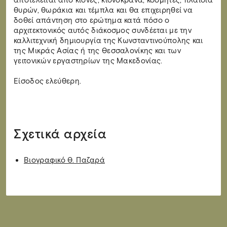
αποτελείται από κίονες, κιονόκρανα, κοσμήτες, πλαίσια
θυρών, θωράκια και τέμπλα και θα επιχειρηθεί να
δοθεί
απάντηση στο ερώτημα κατά πόσο ο
αρχιτεκτονικός αυτός διάκοσμος συνδέεται με την
καλλιτεχνική δημιουργία της Κωνσταντινούπολης και
της Μικράς Ασίας ή της Θεσσαλονίκης και των
γειτονικών εργαστηρίων της Μακεδονίας.
Είσοδος ελεύθερη.
Σχετικά αρχεία
Βιογραφικό Θ. Παζαρά