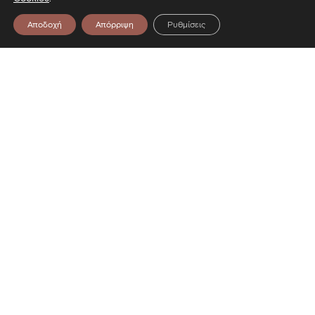
Αποδοχή
Απόρριψη
Ρυθμίσεις
Επικοινωνία
Λεωφόρος Στρατού 2
54640 Θεσσαλονίκη
T
2313306400
F
2313306402
E
mbp@culture.gr
Ακολουθήστε μας
Facebook