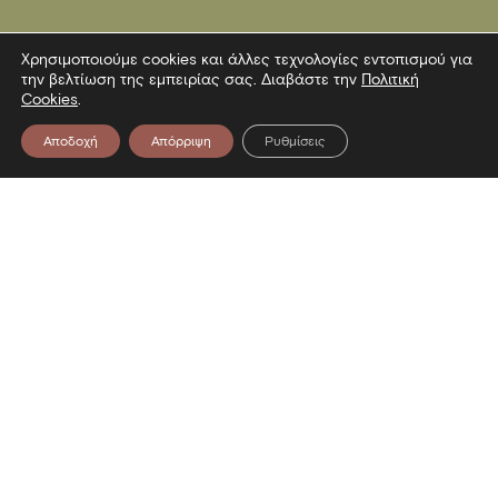
Χρησιμοποιούμε cookies και άλλες τεχνολογίες εντοπισμού για
την βελτίωση της εμπειρίας σας. Διαβάστε την
Πολιτική
Cookies
.
Αποδοχή
Απόρριψη
Ρυθμίσεις
Επικοινωνία
Λεωφόρος Στρατού 2
54640 Θεσσαλονίκη
T
2313306400
F
2313306402
E
mbp@culture.gr