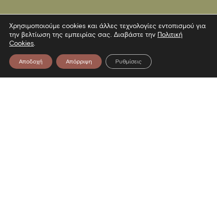
Χρησιμοποιούμε cookies και άλλες τεχνολογίες εντοπισμού για
την βελτίωση της εμπειρίας σας. Διαβάστε την
Πολιτική
Cookies
.
Αποδοχή
Απόρριψη
Ρυθμίσεις
Επικοινωνία
Λεωφόρος Στρατού 2
54640 Θεσσαλονίκη
T
2313306400
F
2313306402
E
mbp@culture.gr