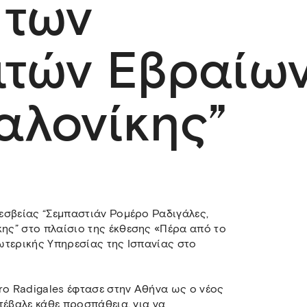
 των
ιτών Εβραίω
αλονίκης”
εσβείας “Σεμπαστιάν Ρομέρο Ραδιγάλες,
ς” στο πλαίσιο της έκθεσης «Πέρα από το
ωτερικής Υπηρεσίας της Ισπανίας στο
ro Radigales έφτασε στην Αθήνα ως ο νέος
τέβαλε κάθε προσπάθεια, για να