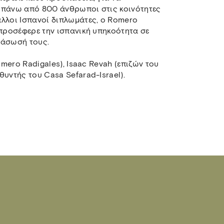
(πάνω από 800 άνθρωποι στις κοινότητες
άλλοι Ισπανοί διπλωμάτες, ο Romero
 προσέφερε την ισπανική υπηκοότητα σε
διάσωσή τους.
omero Radigales), Isaac Revah (επιζών του
υντής του Casa Sefarad-Israel).