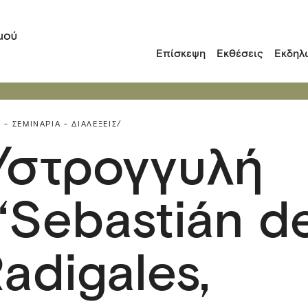
Επίσκεψη
Εκθέσεις
Εκδηλ
 - ΣΕΜΙΝΆΡΙΑ - ΔΙΑΛΈΞΕΙΣ/
/στρογγυλή
“Sebastián d
adigales,