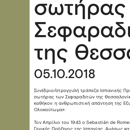
σωτήρας
Σεφαραδ
της Θεσσ
05.10.2018
Συνέδριο/στρογγυλή τράπεζα Ισπανικής Πρ
σωτήρας των Σεφαραδιτών της Θεσσαλονίκη
καθήκον: η ανθρωπιστική απάντηση της Εξ
Ολοκαύτωμα».
Τον Απρίλιο του 1943 ο Sebastián de Rome
Γενικός Πρόξενος της Ισπανίας. Αμέσως κα