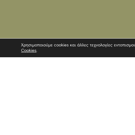
Χρησιμοποιούμε cookies και άλλες τεχνολογίες εντοπισμο
Cookies
.
Επικοινωνία
Ακολουθήσ
Λεωφόρος Στρατού 2
Facebook
54640 Θεσσαλονίκη
Twitter