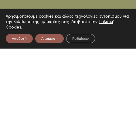
Χρησιμοποιούμε cookies και άλλες τεχνολογίες εντοπισμού για
την βελτίωση της εμπειρίας σας. Διαβάστε την
Πολιτική
Cookies
.
Αποδοχή
Απόρριψη
Ρυθμίσεις
Επικοινωνία
Λεωφόρος Στρατού 2
54640 Θεσσαλονίκη
T
2313306400
F
2313306402
E
mbp@culture.gr