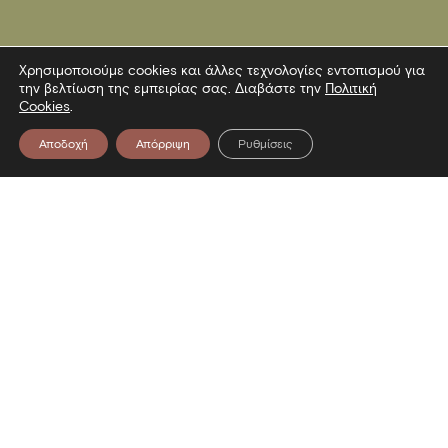
Χρησιμοποιούμε cookies και άλλες τεχνολογίες εντοπισμού για
την βελτίωση της εμπειρίας σας. Διαβάστε την
Πολιτική
Cookies
.
Αποδοχή
Απόρριψη
Ρυθμίσεις
Επικοινωνία
Λεωφόρος Στρατού 2
54640 Θεσσαλονίκη
T
2313306400
F
2313306402
E
mbp@culture.gr