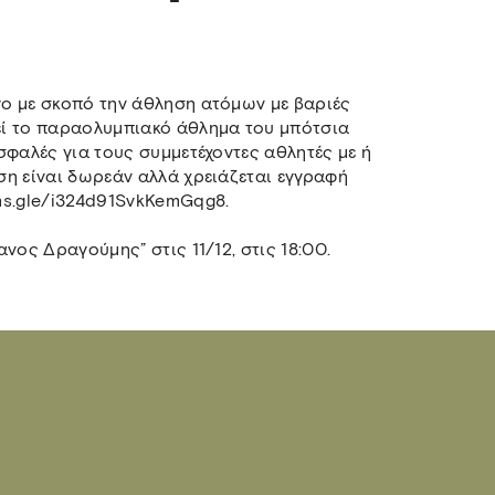
ο με σκοπό την άθληση ατόμων με βαριές
εί το παραολυμπιακό άθλημα του μπότσια
σφαλές για τους συμμετέχοντες αθλητές με ή
ση είναι δωρεάν αλλά χρειάζεται εγγραφή
ms.gle/i324d91SvkKemGqg8.
νος Δραγούμης” στις 11/12, στις 18:00.