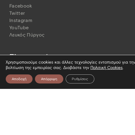
Facebook
Twitter
Instagram
YouTube
Λευκός Πύργος
Πληροφορίες
Χρησιμοποιούμε cookies και άλλες τεχνολογίες εντοπισμού για τη
Επίσκεψη
βελτίωση της εμπειρίας σας. Διαβάστε την
Πολιτική Cookies
.
Επικοινωνία
Αποδοχή
Απόρριψη
Ρυθμίσεις
Όροι χρήσης
Πολιτική Cookies
Πολιτική απορρήτου
Δήλωση προσβασιμότητας