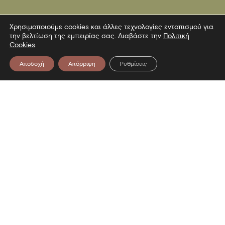
Χρησιμοποιούμε cookies και άλλες τεχνολογίες εντοπισμού για
την βελτίωση της εμπειρίας σας. Διαβάστε την
Πολιτική
Cookies
.
Αποδοχή
Απόρριψη
Ρυθμίσεις
Επικοινωνία
Λεωφόρος Στρατού 2
54640 Θεσσαλονίκη
T
2313306400
F
2313306402
E
mbp@culture.gr