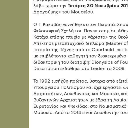
λάβει χώρα την
Τετάρτη 30 Νοεμβρίου 201
Δραγούμης» του Μουσείου.
O Γ. Κακαβάς γεννήθηκε στον Πειραιά. Σπο
Φιλοσοφική Σχολή του Πανεπιστημίου Αθην
Κατέχει επίσης πτυχίο με «άριστα» της Θεο
Απέκτησε μεταπτυχιακό δίπλωμα (Master of
Ιστορία της Τέχνης από το Courtauld Insti
με επιβλέποντα καθηγητή τον διακεκριμένο
διδακτορική του διατριβή: Dionysios of Four
Description εκδόθηκε στο Leiden τo 2008.
Το 1992 εισήχθη πρώτος, ύστερα από εξετά
Υπουργείου Πολιτισμού και έχει εργαστεί ω
Αρχαιοτήτων, Διευθύνσεις και Μουσεία, κα
Βυζαντινών Αρχαιοτήτων με έδρα τη Λαμία
Ευρυτανίας και Φωκίδας, στο Νομισματικό
Μουσείο. Από το 2014 είναι Διευθυντής το