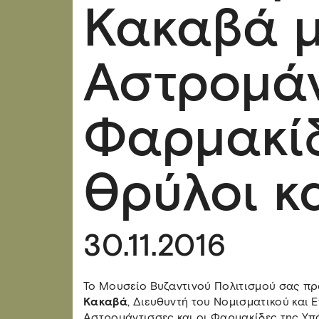
Κακαβά μ
Αστρομάν
Φαρμακίδ
Θρύλοι κ
30.11.2016
To Μουσείο Βυζαντινού Πολιτισμού σας πρ
Κακαβά
, Διευθυντή του Νομισματικού και 
Αστρομάντισσες και οι Φαρμακίδες της Υπά