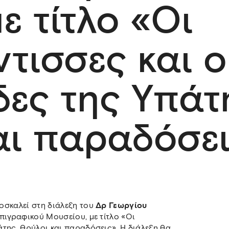
ε τίτλο «Οι
τισσες και ο
ες της Υπάτ
αι παραδόσε
οσκαλεί στη διάλεξη του
Δρ Γεωργίου
Επιγραφικού Μουσείου, με τίτλο «Οι
της. Θρύλοι και παραδόσεις». Η διάλεξη θα