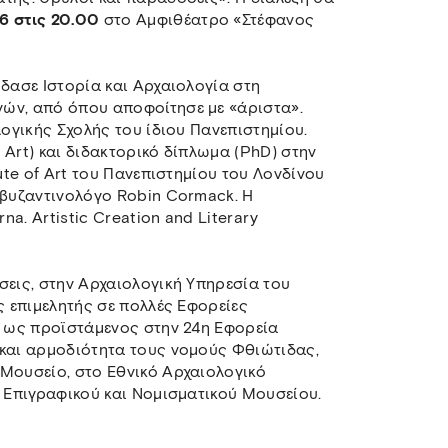
6 στις 20.00
στο Αμφιθέατρο «Στέφανος
ύδασε Ιστορία και Αρχαιολογία στη
ών, από όπου αποφοίτησε με «άριστα».
λογικής Σχολής του ίδιου Πανεπιστημίου.
 Art) και διδακτορικό δίπλωμα (PhD) στην
tute of Art του Πανεπιστημίου του Λονδίνου
 βυζαντινολόγο Robin Cormack. Η
na. Artistic Creation and Literary
σεις, στην Αρχαιολογική Υπηρεσία του
ς επιμελητής σε πολλές Εφορείες
ι ως προϊστάμενος στην 24η Εφορεία
 και αρμοδιότητα τους νομούς Φθιώτιδας,
 Μουσείο, στο Εθνικό Αρχαιολογικό
υ Επιγραφικού και Νομισματικού Μουσείου.