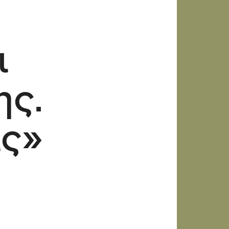
ι
ης.
ις»