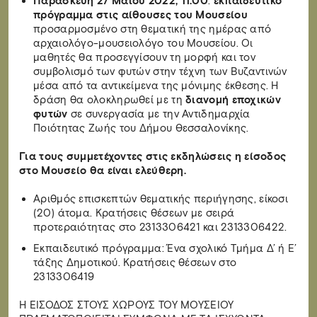
Παρασκευή 27 Μαΐου 2022, 11.00
:
εκπαιδευτικό
πρόγραμμα στις αίθουσες του Μουσείου
προσαρμοσμένο στη θεματική της ημέρας από
αρχαιολόγο-μουσειολόγο του Μουσείου. Οι
μαθητές θα προσεγγίσουν τη μορφή και τον
συμβολισμό των φυτών στην τέχνη των Βυζαντινών
μέσα από τα αντικείμενα της μόνιμης έκθεσης. Η
δράση θα ολοκληρωθεί με τη
διανομή εποχικών
φυτών
σε συνεργασία με την Αντιδημαρχία
Ποιότητας Ζωής του Δήμου Θεσσαλονίκης.
Για τους συμμετέχοντες στις εκδηλώσεις η είσοδος
στο Μουσείο θα είναι ελεύθερη.
Αριθμός επισκεπτών θεματικής περιήγησης, είκοσι
(20) άτομα. Κρατήσεις θέσεων με σειρά
προτεραιότητας στο 2313306421 και 2313306422.
Εκπαιδευτικό πρόγραμμα: Ένα σχολικό Τμήμα Δ’ ή Ε’
τάξης Δημοτικού. Κρατήσεις θέσεων στο
2313306419
Η ΕΙΣΟΔΟΣ ΣΤΟΥΣ ΧΩΡΟΥΣ TOY MOYΣΕΙΟΥ