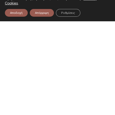
Cookies
.
Αποδοχή
Απόρριψη
Ρυθμίσεις
Επικοινωνία
Λεωφόρος Στρατού 2
54640 Θεσσαλονίκη
T
2313306400
F
2313306402
E
mbp@culture.gr
Ακολουθήστε μας