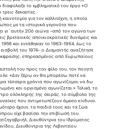
υ διαφύλαξε το εμβληματικό του έργο «Ο
τρεις δεκαετίες.
 καινοτομία για τον καλλιτέχνη, η οποία
τωπος με τα ιστορικά γεγονότα που
ο γι’ αυτήν 20ό αιώνα –από τον αγώνα των
ις βρετανικές αποικιοκρατικές δυνάμεις και
 1958 και εντάθηκαν το 1963-1964, έως το
 εισβολή του 1974– ο Διαμαντής αναζήτησε
ο έκφρασης, επηρεασμένος από Ευρωπαίους
.
ιστολή του προς τον φίλο του, τον ποιητή
ειλε: «Δεν ξέρω αν θα μπορέσω ποτέ να
ώρα τέσσερα χρόνια που αγωνίζομαι να δω
ωμένο και οργισμένο αγωνίζεται.» Τελικά, το
κεντρο ολόκληρης της σειράς, το σύμβολο της
 Γυναίκες που αντιμετωπίζουν άμεσο κίνδυνο,
ότερο έχουν, τα παιδιά τους και τα ζώα
πρου είχε βασίσει την επιβίωσή του.
Χατζηγαβριήλ, Διευθύντρια του Ιδρύματος
ανίδου, Διευθύντρια της Λεβεντείου