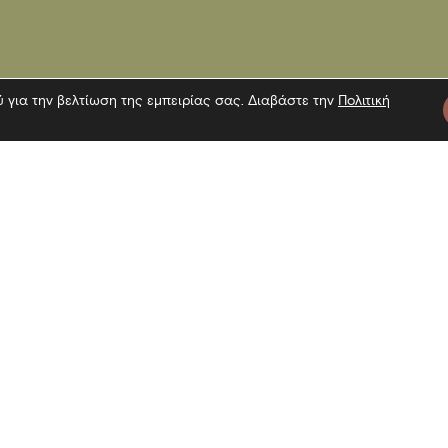
ύ για την βελτίωση της εμπειρίας σας. Διαβάστε την
Πολιτική
τε μας
Πληροφορίες
Εγγραφή 
Επίσκεψη
Επικοινωνία
Όροι χρήσης
Αναζήτη
Πολιτική Cookies