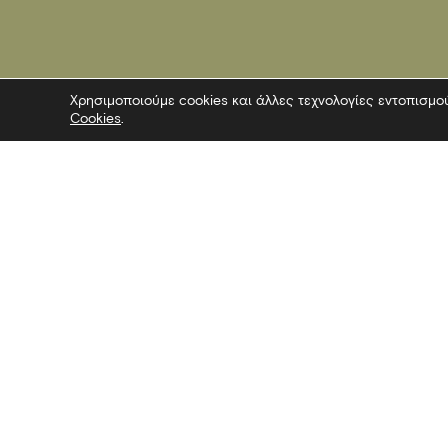
Χρησιμοποιούμε cookies και άλλες τεχνολογίες εντοπισμο
Cookies
.
Επικοινωνία
Ακολουθήσ
Λεωφόρος Στρατού 2
Facebook
54640 Θεσσαλονίκη
Twitter
T
2313306400
Instagram
F
2313306402
YouTube