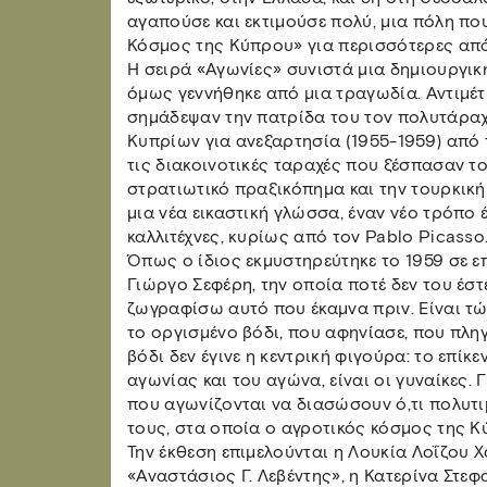
αγαπούσε και εκτιμούσε πολύ, μια πόλη πο
Κόσμος της Κύπρου» για περισσότερες από 
Η σειρά «Αγωνίες» συνιστά μια δημιουργική
όμως γεννήθηκε από μια τραγωδία. Αντιμέ
σημάδεψαν την πατρίδα του τον πολυτάραχ
Κυπρίων για ανεξαρτησία (1955-1959) από τ
τις διακοινοτικές ταραχές που ξέσπασαν το
στρατιωτικό πραξικόπημα και την τουρκική
μια νέα εικαστική γλώσσα, έναν νέο τρόπ
καλλιτέχνες, κυρίως από τον Pablo Picasso
Όπως ο ίδιος εκμυστηρεύτηκε το 1959 σε επ
Γιώργο Σεφέρη, την οποία ποτέ δεν του έστ
ζωγραφίσω αυτό που έκαμνα πριν. Είναι τ
το οργισμένο βόδι, που αφηνίασε, που πληγ
βόδι δεν έγινε η κεντρική φιγούρα: το επί
αγωνίας και του αγώνα, είναι οι γυναίκες.
που αγωνίζονται να διασώσουν ό,τι πολυτιμ
τους, στα οποία ο αγροτικός κόσμος της Κύ
Την έκθεση επιμελούνται η Λουκία Λοΐζου 
«Αναστάσιος Γ. Λεβέντης», η Κατερίνα Στεφ