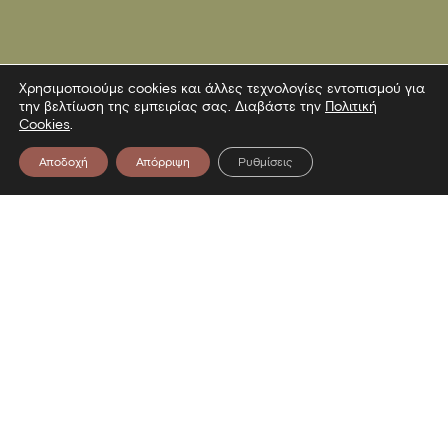
Χρησιμοποιούμε cookies και άλλες τεχνολογίες εντοπισμού για
την βελτίωση της εμπειρίας σας. Διαβάστε την
Πολιτική
Cookies
.
Αποδοχή
Απόρριψη
Ρυθμίσεις
Επικοινωνία
Λεωφόρος Στρατού 2
54640 Θεσσαλονίκη
T
2313306400
F
2313306402