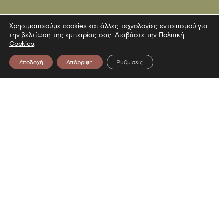
Χρησιμοποιούμε cookies και άλλες τεχνολογίες εντοπισμού για
την βελτίωση της εμπειρίας σας. Διαβάστε την
Πολιτική
Cookies
.
Αποδοχή
Απόρριψη
Ρυθμίσεις
Επικοινωνία
Λεωφόρος Στρατού 2
54640 Θεσσαλονίκη
T
2313306400
F
2313306402
E
mbp@culture.gr