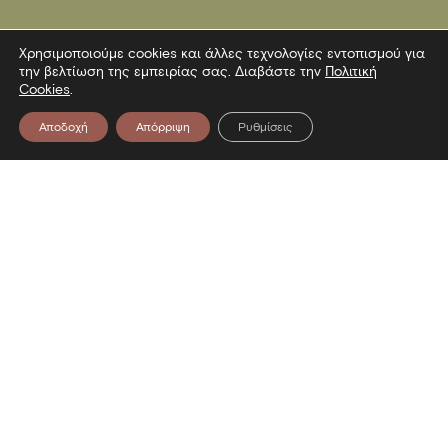
Χρησιμοποιούμε cookies και άλλες τεχνολογίες εντοπισμού για
την βελτίωση της εμπειρίας σας. Διαβάστε την
Πολιτική
Cookies
.
Αποδοχή
Απόρριψη
Ρυθμίσεις
Επικοινωνία
Λεωφόρος Στρατού 2
54640 Θεσσαλονίκη
T
2313306400
F
2313306402
E
mbp@culture.gr