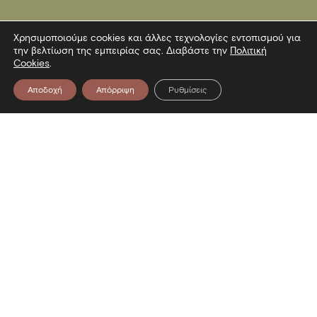
Χρησιμοποιούμε cookies και άλλες τεχνολογίες εντοπισμού για
την βελτίωση της εμπειρίας σας. Διαβάστε την
Πολιτική
Cookies
.
Αποδοχή
Απόρριψη
Ρυθμίσεις
Επικοινωνία
Λεωφόρος Στρατού 2
54640 Θεσσαλονίκη
T
2313306400
F
2313306402
E
mbp@culture.gr