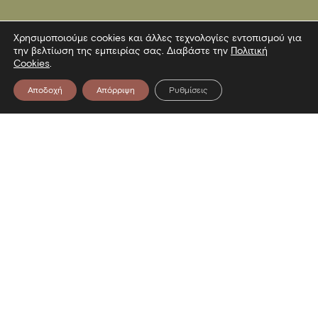
Χρησιμοποιούμε cookies και άλλες τεχνολογίες εντοπισμού για
την βελτίωση της εμπειρίας σας. Διαβάστε την
Πολιτική
Cookies
.
Αποδοχή
Απόρριψη
Ρυθμίσεις
Επικοινωνία
Λεωφόρος Στρατού 2
54640 Θεσσαλονίκη
T
2313306400
F
2313306402
E
mbp@culture.gr