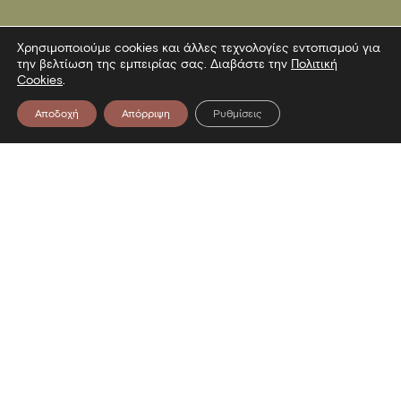
Χρησιμοποιούμε cookies και άλλες τεχνολογίες εντοπισμού για
την βελτίωση της εμπειρίας σας. Διαβάστε την
Πολιτική
Cookies
.
Αποδοχή
Απόρριψη
Ρυθμίσεις
Επικοινωνία
Λεωφόρος Στρατού 2
54640 Θεσσαλονίκη
T
2313306400
F
2313306402
E
mbp@culture.gr