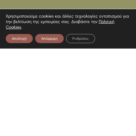
Χρησιμοποιούμε cookies και άλλες τεχνολογίες εντοπισμού για
την βελτίωση της εμπειρίας σας. Διαβάστε την
Πολιτική
Cookies
.
Αποδοχή
Απόρριψη
Ρυθμίσεις
Επικοινωνία
Λεωφόρος Στρατού 2
54640 Θεσσαλονίκη
T
2313306400
F
2313306402
E
mbp@culture.gr