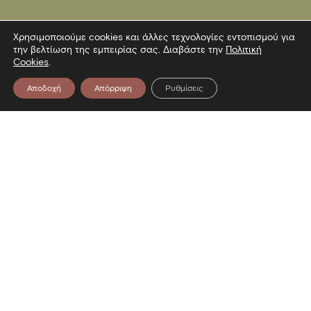
Χρησιμοποιούμε cookies και άλλες τεχνολογίες εντοπισμού για
την βελτίωση της εμπειρίας σας. Διαβάστε την
Πολιτική
Cookies
.
Αποδοχή
Απόρριψη
Ρυθμίσεις
Επικοινωνία
Λεωφόρος Στρατού 2
54640 Θεσσαλονίκη
T
2313306400
F
2313306402
E
mbp@culture.gr