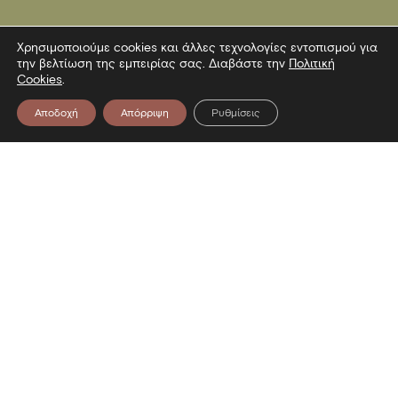
Χρησιμοποιούμε cookies και άλλες τεχνολογίες εντοπισμού για
την βελτίωση της εμπειρίας σας. Διαβάστε την
Πολιτική
Cookies
.
Αποδοχή
Απόρριψη
Ρυθμίσεις
Επικοινωνία
Λεωφόρος Στρατού 2
54640 Θεσσαλονίκη
T
2313306400
F
2313306402
E
mbp@culture.gr