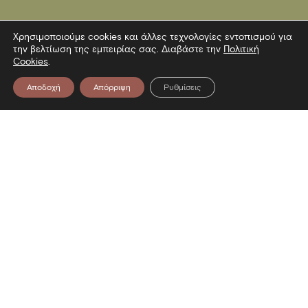
Χρησιμοποιούμε cookies και άλλες τεχνολογίες εντοπισμού για
την βελτίωση της εμπειρίας σας. Διαβάστε την
Πολιτική
Cookies
.
Αποδοχή
Απόρριψη
Ρυθμίσεις
Επικοινωνία
Λεωφόρος Στρατού 2
54640 Θεσσαλονίκη
T
2313306400
F
2313306402
E
mbp@culture.gr