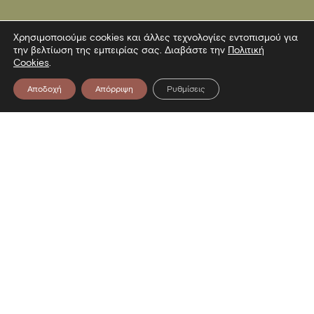
Χρησιμοποιούμε cookies και άλλες τεχνολογίες εντοπισμού για
την βελτίωση της εμπειρίας σας. Διαβάστε την
Πολιτική
Cookies
.
Αποδοχή
Απόρριψη
Ρυθμίσεις
Επικοινωνία
Λεωφόρος Στρατού 2
54640 Θεσσαλονίκη
T
2313306400
F
2313306402
E
mbp@culture.gr