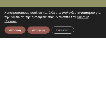
Χρησιμοποιούμε cookies και άλλες τεχνολογίες εντοπισμού για
την βελτίωση της εμπειρίας σας. Διαβάστε την
Πολιτική
Cookies
.
Αποδοχή
Απόρριψη
Ρυθμίσεις
Επικοινωνία
Λεωφόρος Στρατού 2
54640 Θεσσαλονίκη
T
2313306400
F
2313306402
E
mbp@culture.gr