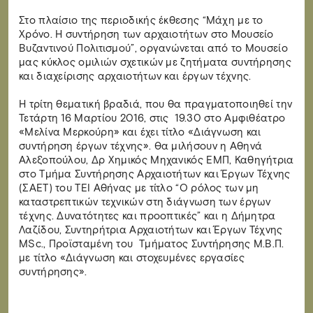
Στο πλαίσιο της περιοδικής έκθεσης “Μάχη με το
Χρόνο. Η συντήρηση των αρχαιοτήτων στο Μουσείο
Βυζαντινού Πολιτισμού”, οργανώνεται από το Μουσείο
μας κύκλος ομιλιών σχετικών με ζητήματα συντήρησης
και διαχείρισης αρχαιοτήτων και έργων τέχνης.
Η τρίτη θεματική βραδιά, που θα πραγματοποιηθεί την
Τετάρτη 16 Μαρτίου 2016, στις 19.30 στο Αμφιθέατρο
«Μελίνα Μερκούρη» και έχει τίτλο «Διάγνωση και
συντήρηση έργων τέχνης». Θα μιλήσουν η Αθηνά
Αλεξοπούλου, Δρ Xημικός Mηχανικός ΕΜΠ, Καθηγήτρια
στο Τμήμα Συντήρησης Αρχαιοτήτων και Έργων Τέχνης
(ΣΑΕΤ) του ΤΕΙ Αθήνας με τίτλο “Ο ρόλος των μη
καταστρεπτικών τεχνικών στη διάγνωση των έργων
τέχνης. Δυνατότητες και προοπτικές” και η Δήμητρα
Λαζίδου, Συντηρήτρια Αρχαιοτήτων και Έργων Τέχνης
MSc., Προϊσταμένη του Τμήματος Συντήρησης Μ.Β.Π.
με τίτλο «Διάγνωση και στοχευμένες εργασίες
συντήρησης».