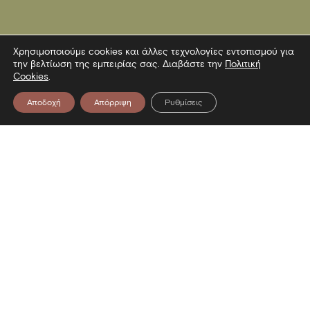
Χρησιμοποιούμε cookies και άλλες τεχνολογίες εντοπισμού για
την βελτίωση της εμπειρίας σας. Διαβάστε την
Πολιτική
Cookies
.
Αποδοχή
Απόρριψη
Ρυθμίσεις
Επικοινωνία
Λεωφόρος Στρατού 2
54640 Θεσσαλονίκη
T
2313306400
F
2313306402