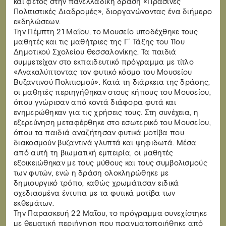
και φέτος στην πανελλαδική δράση «Πράσινες
Πολιτιστικές Διαδρομές», διοργανώνοντας ένα διήμερο
εκδηλώσεων.
Την Πέμπτη 21 Μαΐου, το Μουσείο υποδέχθηκε τους
μαθητές και τις μαθήτριες της Γ΄ Τάξης του 11ου
Δημοτικού Σχολείου Θεσσαλονίκης. Τα παιδιά
συμμετείχαν στο εκπαιδευτικό πρόγραμμα με τίτλο
«Ανακαλύπτοντας τον φυτικό κόσμο του Μουσείου
Βυζαντινού Πολιτισμού». Κατά τη διάρκεια της δράσης,
οι μαθητές περιηγήθηκαν στους κήπους του Μουσείου,
όπου γνώρισαν από κοντά διάφορα φυτά και
ενημερώθηκαν για τις χρήσεις τους. Στη συνέχεια, η
εξερεύνηση μεταφέρθηκε στο εσωτερικό του Μουσείου,
όπου τα παιδιά αναζήτησαν φυτικά μοτίβα που
διακοσμούν βυζαντινά γλυπτά και ψηφιδωτά. Μέσα
από αυτή τη βιωματική εμπειρία, οι μαθητές
εξοικειώθηκαν με τους μύθους και τους συμβολισμούς
των φυτών, ενώ η δράση ολοκληρώθηκε με
δημιουργικό τρόπο, καθώς χρωμάτισαν ειδικά
σχεδιασμένα έντυπα με τα φυτικά μοτίβα των
εκθεμάτων.
Την Παρασκευή 22 Μαΐου, το πρόγραμμα συνεχίστηκε
με θεματική περιήγηση που πραγματοποιήθηκε από