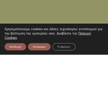
Χρησιμοποιούμε cookies και άλλες τεχνολογίες εντοπισμού για
την βελτίωση της εμπειρίας σας. Διαβάστε την
Πολιτική
Cookies
.
Αποδοχή
Απόρριψη
Ρυθμίσεις
Επικοινωνία
Λεωφόρος Στρατού 2
54640 Θεσσαλονίκη
T
2313306400