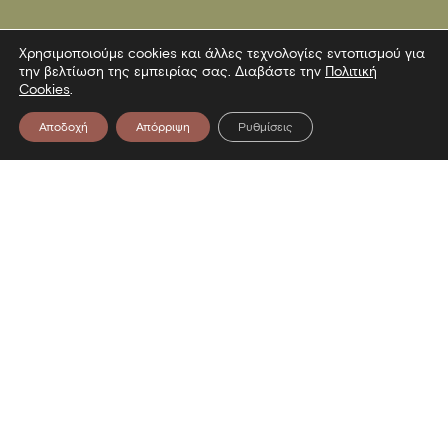
Χρησιμοποιούμε cookies και άλλες τεχνολογίες εντοπισμού για
την βελτίωση της εμπειρίας σας. Διαβάστε την
Πολιτική
Cookies
.
Αποδοχή
Απόρριψη
Ρυθμίσεις
Επικοινωνία
Λεωφόρος Στρατού 2
54640 Θεσσαλονίκη
T
2313306400
F
2313306402
E
mbp@culture.gr