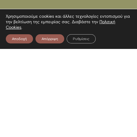
Χρησιμοποιούμε cookies και άλλες τεχνολογίες εντοπισμού για
την βελτίωση της εμπειρίας σας. Διαβάστε την
Πολιτική
Cookies
.
Αποδοχή
Απόρριψη
Ρυθμίσεις
Επικοινωνία
Λεωφόρος Στρατού 2
54640 Θεσσαλονίκη
T
2313306400
F
2313306402
E
mbp@culture.gr