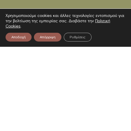
Χρησιμοποιούμε cookies και άλλες τεχνολογίες εντοπισμού για
την βελτίωση της εμπειρίας σας. Διαβάστε την
Πολιτική
Cookies
.
Αποδοχή
Απόρριψη
Ρυθμίσεις
Επικοινωνία
Λεωφόρος Στρατού 2
54640 Θεσσαλονίκη
T
2313306400
F
2313306402
E
mbp@culture.gr