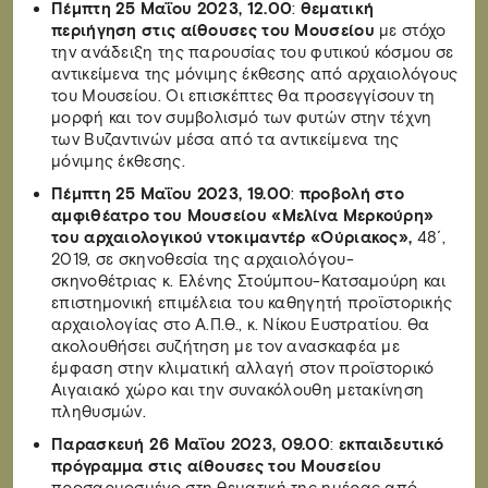
Πέμπτη 25 Μαΐου 2023, 12.00
:
θεματική
περιήγηση στις αίθουσες του Μουσείου
με στόχο
την ανάδειξη της παρουσίας του φυτικού κόσμου σε
αντικείμενα της μόνιμης έκθεσης από αρχαιολόγους
του Μουσείου. Οι επισκέπτες θα προσεγγίσουν τη
μορφή και τον συμβολισμό των φυτών στην τέχνη
των Βυζαντινών μέσα από τα αντικείμενα της
μόνιμης έκθεσης.
Πέμπτη 25 Μαΐου 2023, 19.00
:
προβολή στο
αμφιθέατρο του Μουσείου «Μελίνα Μερκούρη»
του αρχαιολογικού ντοκιμαντέρ «Ούριακος»,
48΄,
2019, σε σκηνοθεσία της αρχαιολόγου-
σκηνοθέτριας κ. Ελένης Στούμπου-Κατσαμούρη και
επιστημονική επιμέλεια του καθηγητή προϊστορικής
αρχαιολογίας στο Α.Π.Θ., κ. Νίκου Ευστρατίου. Θα
ακολουθήσει συζήτηση με τον ανασκαφέα με
έμφαση στην κλιματική αλλαγή στον προϊστορικό
Αιγαιακό χώρο και την συνακόλουθη μετακίνηση
πληθυσμών.
Παρασκευή 26 Μαΐου 2023, 09.00
:
εκπαιδευτικό
πρόγραμμα στις αίθουσες του Μουσείου