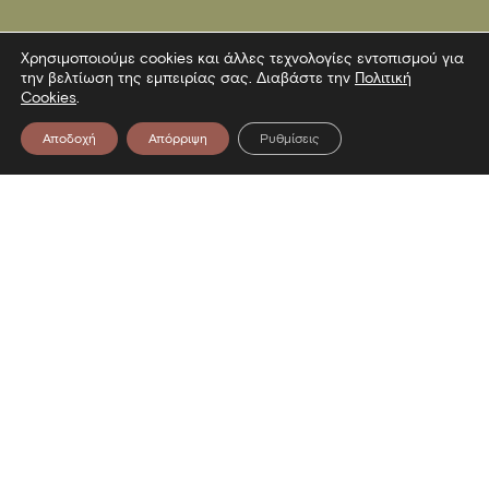
Χρησιμοποιούμε cookies και άλλες τεχνολογίες εντοπισμού για
την βελτίωση της εμπειρίας σας. Διαβάστε την
Πολιτική
Cookies
.
Αποδοχή
Απόρριψη
Ρυθμίσεις
Επικοινωνία
Λεωφόρος Στρατού 2
54640 Θεσσαλονίκη
T
2313306400
F
2313306402
E
mbp@culture.gr