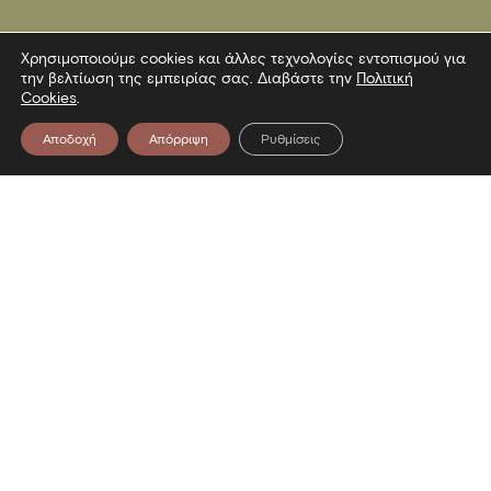
Χρησιμοποιούμε cookies και άλλες τεχνολογίες εντοπισμού για
την βελτίωση της εμπειρίας σας. Διαβάστε την
Πολιτική
Cookies
.
Αποδοχή
Απόρριψη
Ρυθμίσεις
Επικοινωνία
Λεωφόρος Στρατού 2
54640 Θεσσαλονίκη
T
2313306400
F
2313306402
E
mbp@culture.gr