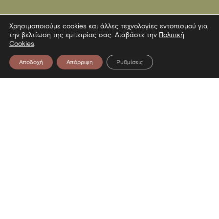
Χρησιμοποιούμε cookies και άλλες τεχνολογίες εντοπισμού για
την βελτίωση της εμπειρίας σας. Διαβάστε την
Πολιτική
Cookies
.
Αποδοχή
Απόρριψη
Ρυθμίσεις
Επικοινωνία
Λεωφόρος Στρατού 2
54640 Θεσσαλονίκη
T
2313306400
F
2313306402
E
mbp@culture.gr