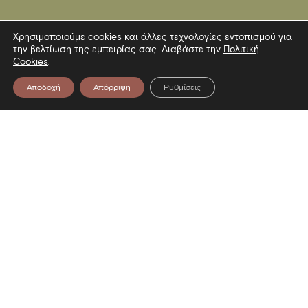
Χρησιμοποιούμε cookies και άλλες τεχνολογίες εντοπισμού για
την βελτίωση της εμπειρίας σας. Διαβάστε την
Πολιτική
Cookies
.
Αποδοχή
Απόρριψη
Ρυθμίσεις
Επικοινωνία
Λεωφόρος Στρατού 2
54640 Θεσσαλονίκη
T
2313306400
F
2313306402
E
mbp@culture.gr