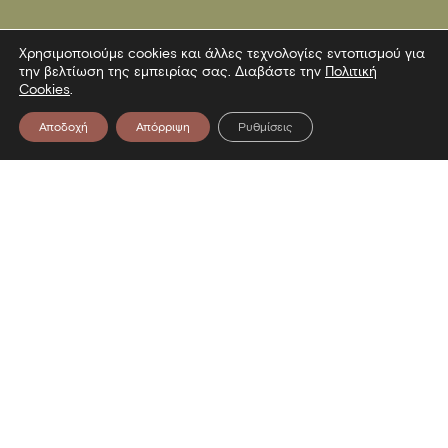
Χρησιμοποιούμε cookies και άλλες τεχνολογίες εντοπισμού για
την βελτίωση της εμπειρίας σας. Διαβάστε την
Πολιτική
Cookies
.
Αποδοχή
Απόρριψη
Ρυθμίσεις
Επικοινωνία
Λεωφόρος Στρατού 2
54640 Θεσσαλονίκη
T
2313306400
F
2313306402
E
mbp@culture.gr