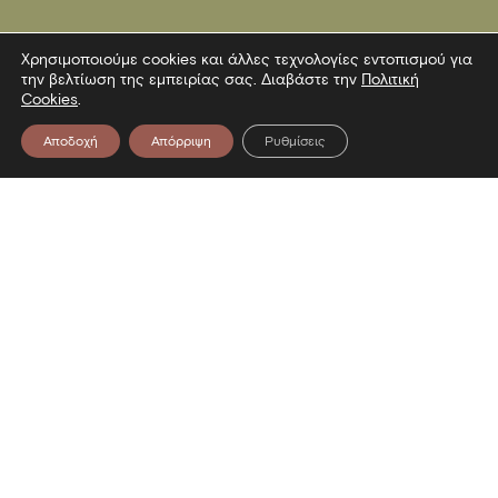
Χρησιμοποιούμε cookies και άλλες τεχνολογίες εντοπισμού για
την βελτίωση της εμπειρίας σας. Διαβάστε την
Πολιτική
Cookies
.
Αποδοχή
Απόρριψη
Ρυθμίσεις
Επικοινωνία
Λεωφόρος Στρατού 2
54640 Θεσσαλονίκη
T
2313306400
F
2313306402
E
mbp@culture.gr