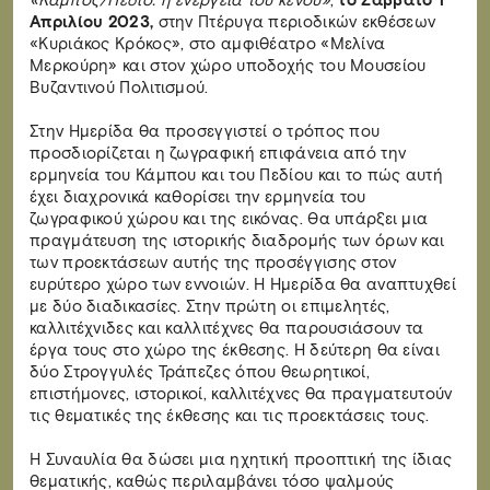
«Κάμπος/Πεδίο: η ενέργεια του κενού»
,
το Σάββατο 1
Απριλίου 2023,
στην Πτέρυγα περιοδικών εκθέσεων
«Κυριάκος Κρόκος», στο αμφιθέατρο «Μελίνα
Μερκούρη» και στον χώρο υποδοχής του Μουσείου
Βυζαντινού Πολιτισμού.
Στην Ημερίδα θα προσεγγιστεί ο τρόπος που
προσδιορίζεται η ζωγραφική επιφάνεια από την
ερμηνεία του Κάμπου και του Πεδίου και το πώς αυτή
έχει διαχρονικά καθορίσει την ερμηνεία του
ζωγραφικού χώρου και της εικόνας. Θα υπάρξει μια
πραγμάτευση της ιστορικής διαδρομής των όρων και
των προεκτάσεων αυτής της προσέγγισης στον
ευρύτερο χώρο των εννοιών. Η Ημερίδα θα αναπτυχθεί
με δύο διαδικασίες. Στην πρώτη οι επιμελητές,
καλλιτέχνιδες και καλλιτέχνες θα παρουσιάσουν τα
έργα τους στο χώρο της έκθεσης. Η δεύτερη θα είναι
δύο Στρογγυλές Τράπεζες όπου θεωρητικοί,
επιστήμονες, ιστορικοί, καλλιτέχνες θα πραγματευτούν
τις θεματικές της έκθεσης και τις προεκτάσεις τους.
Η Συναυλία θα δώσει μια ηχητική προοπτική της ίδιας
θεματικής, καθώς περιλαμβάνει τόσο ψαλμούς