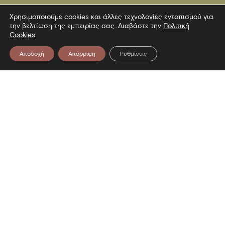
Χρησιμοποιούμε cookies και άλλες τεχνολογίες εντοπισμού για
την βελτίωση της εμπειρίας σας. Διαβάστε την
Πολιτική
Cookies
.
Αποδοχή
Απόρριψη
Ρυθμίσεις
Επικοινωνία
Λεωφόρος Στρατού 2
54640 Θεσσαλονίκη
T
2313306400
F
2313306402
E
mbp@culture.gr