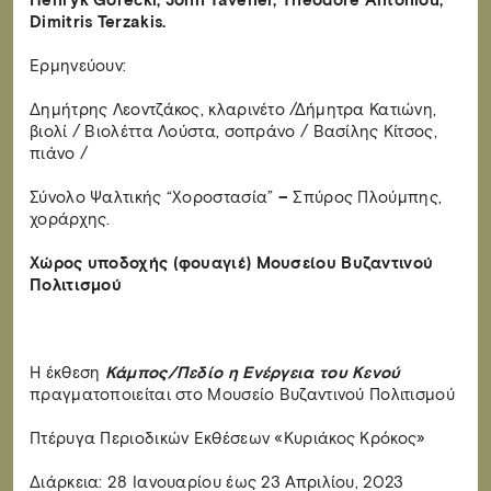
Henryk Gorecki, John Tavener, Theodore Antoniou,
Dimitris Terzakis.
Ερμηνεύουν:
Δημήτρης Λεοντζάκος, κλαρινέτο /Δήμητρα Κατιώνη,
βιολί / Βιολέττα Λούστα, σοπράνο / Βασίλης Κίτσος,
πιάνο /
Σύνολο Ψαλτικής “Χοροστασία”
–
Σπύρος Πλούμπης,
χοράρχης.
Χώρος υποδοχής (φουαγιέ) Μουσείου Βυζαντινού
Πολιτισμού
Η έκθεση
Κάμπος/Πεδίο η Ενέργεια του Κενού
πραγματοποιείται στο Μουσείο Βυζαντινού Πολιτισμού
Πτέρυγα Περιοδικών Εκθέσεων «Κυριάκος Κρόκος»
Διάρκεια: 28 Ιανουαρίου έως 23 Απριλίου, 2023