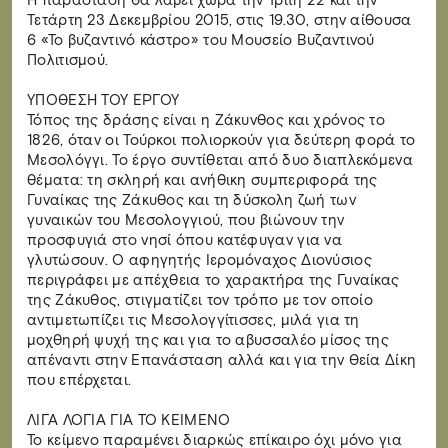
Η παράσταση θα λάβει χώρα την Τρίτη 22 και την
Τετάρτη 23 Δεκεμβρίου 2015, στις 19.30, στην αίθουσα
6 «Το βυζαντινό κάστρο» του Μουσείο Βυζαντινού
Πολιτισμού.
ΥΠΟΘΕΣΗ ΤΟΥ ΕΡΓΟΥ
Τόπος της δράσης είναι η Ζάκυνθος και χρόνος το
1826, όταν οι Τούρκοι πολιορκούν για δεύτερη φορά το
Μεσολόγγι. Το έργο συντίθεται από δυο διαπλεκόμενα
θέματα: τη σκληρή και ανήθικη συμπεριφορά της
Γυναίκας της Ζάκυθος και τη δύσκολη ζωή των
γυναικών του Μεσολογγιού, που βιώνουν την
προσφυγιά στο νησί όπου κατέφυγαν για να
γλυτώσουν. Ο αφηγητής Ιερομόναχος Διονύσιος
περιγράφει με απέχθεια το χαρακτήρα της Γυναίκας
της Ζάκυθος, στιγματίζει τον τρόπο με τον οποίο
αντιμετωπίζει τις Μεσολογγίτισσες, μιλά για τη
μοχθηρή ψυχή της και για το αβυσσαλέο μίσος της
απέναντι στην Επανάσταση αλλά και για την Θεία Δίκη
που επέρχεται.
ΛΙΓΑ ΛΟΓΙΑ ΓΙΑ ΤΟ ΚΕΙΜΕΝΟ
Το κείμενο παραμένει διαρκώς επίκαιρο όχι μόνο για