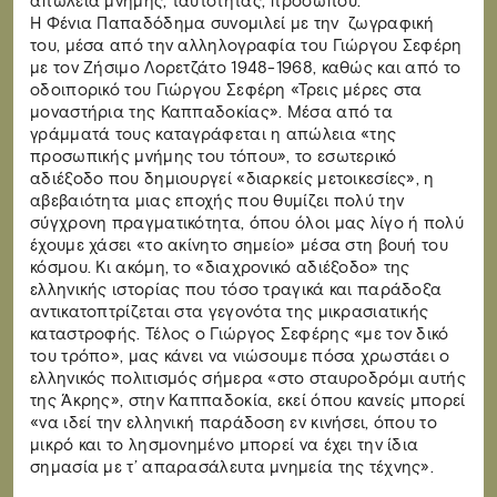
απώλεια μνήμης, ταυτότητας, προσώπου.
Η Φένια Παπαδόδημα συνομιλεί με την ζωγραφική
του, μέσα από την αλληλογραφία του Γιώργου Σεφέρη
με τον Ζήσιμο Λορετζάτο 1948-1968, καθώς και από το
οδοιπορικό του Γιώργου Σεφέρη «Τρεις μέρες στα
μοναστήρια της Καππαδοκίας». Μέσα από τα
γράμματά τους καταγράφεται η απώλεια «της
προσωπικής μνήμης του τόπου», το εσωτερικό
αδιέξοδο που δημιουργεί «διαρκείς μετοικεσίες», η
αβεβαιότητα μιας εποχής που θυμίζει πολύ την
σύγχρονη πραγματικότητα, όπου όλοι μας λίγο ή πολύ
έχουμε χάσει «το ακίνητο σημείο» μέσα στη βουή του
κόσμου. Κι ακόμη, το «διαχρονικό αδιέξοδο» της
ελληνικής ιστορίας που τόσο τραγικά και παράδοξα
αντικατοπτρίζεται στα γεγονότα της μικρασιατικής
καταστροφής. Τέλος ο Γιώργος Σεφέρης «με τον δικό
του τρόπο», μας κάνει να νιώσουμε πόσα χρωστάει ο
ελληνικός πολιτισμός σήμερα «στο σταυροδρόμι αυτής
της Άκρης», στην Καππαδοκία, εκεί όπου κανείς μπορεί
«να ιδεί την ελληνική παράδοση εν κινήσει, όπου το
μικρό και το λησμονημένο μπορεί να έχει την ίδια
σημασία με τ’ απαρασάλευτα μνημεία της τέχνης».