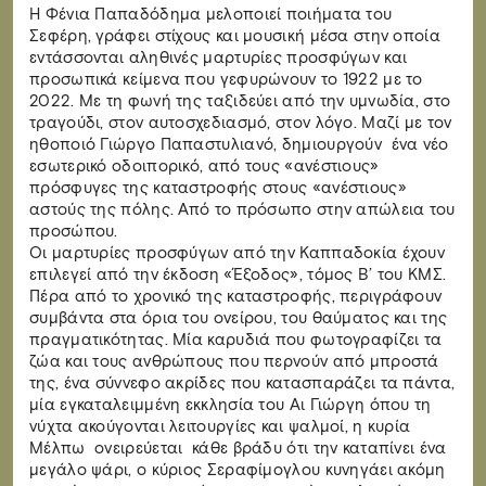
Η Φένια Παπαδόδημα μελοποιεί ποιήματα του
Σεφέρη, γράφει στίχους και μουσική μέσα στην οποία
εντάσσονται αληθινές μαρτυρίες προσφύγων και
προσωπικά κείμενα που γεφυρώνουν το 1922 με το
2022. Με τη φωνή της ταξιδεύει από την υμνωδία, στο
τραγούδι, στον αυτοσχεδιασμό, στον λόγο. Μαζί με τον
ηθοποιό Γιώργο Παπαστυλιανό, δημιουργούν ένα νέο
εσωτερικό οδοιπορικό, από τους «ανέστιους»
πρόσφυγες της καταστροφής στους «ανέστιους»
αστούς της πόλης. Από το πρόσωπο στην απώλεια του
προσώπου.
Οι μαρτυρίες προσφύγων από την Καππαδοκία έχουν
επιλεγεί από την έκδοση «Έξοδος», τόμος Β’ του ΚΜΣ.
Πέρα από το χρονικό της καταστροφής, περιγράφουν
συμβάντα στα όρια του ονείρου, του θαύματος και της
πραγματικότητας. Μία καρυδιά που φωτογραφίζει τα
ζώα και τους ανθρώπους που περνούν από μπροστά
της, ένα σύννεφο ακρίδες που κατασπαράζει τα πάντα,
μία εγκαταλειμμένη εκκλησία του Αι Γιώργη όπου τη
νύχτα ακούγονται λειτουργίες και ψαλμοί, η κυρία
Μέλπω ονειρεύεται κάθε βράδυ ότι την καταπίνει ένα
μεγάλο ψάρι, ο κύριος Σεραφίμογλου κυνηγάει ακόμη