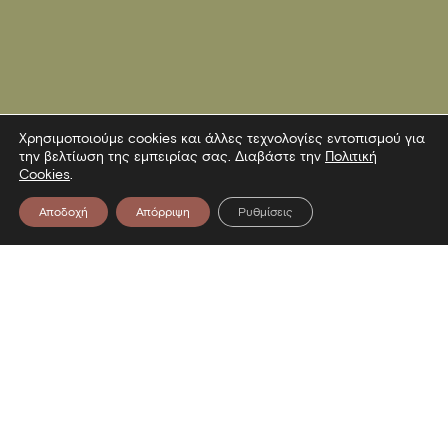
Χρησιμοποιούμε cookies και άλλες τεχνολογίες εντοπισμού για
την βελτίωση της εμπειρίας σας. Διαβάστε την
Πολιτική
Cookies
.
Αποδοχή
Απόρριψη
Ρυθμίσεις
Επικοινωνία
Λεωφόρος Στρατού 2
54640 Θεσσαλονίκη