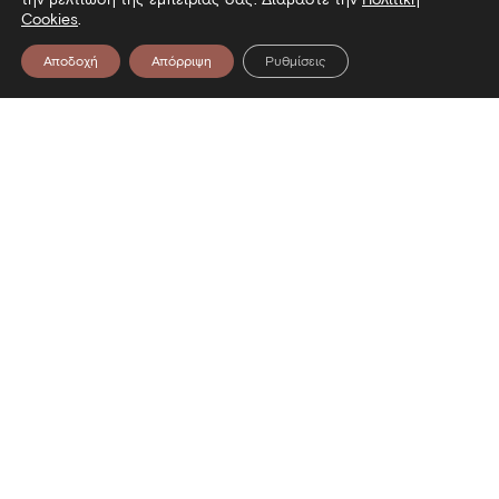
Cookies
.
Αποδοχή
Απόρριψη
Ρυθμίσεις
Επικοινωνία
Λεωφόρος Στρατού 2
54640 Θεσσαλονίκη
T
2313306400
F
2313306402
E
mbp@culture.gr
Ακολουθήστε μας