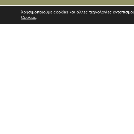
Χρησιμοποιούμε cookies και άλλες τεχνολογίες εντοπισμο
Cookies
.
Επικοινωνία
Ακολουθήσ
Λεωφόρος Στρατού 2
Facebook
54640 Θεσσαλονίκη
Twitter
T
2313306400
Instagram
F
2313306402
YouTube
E
mbp@culture.gr
Λευκός Πύργος