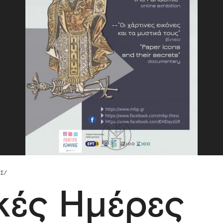
ΙΣ/
ές Ημέρες