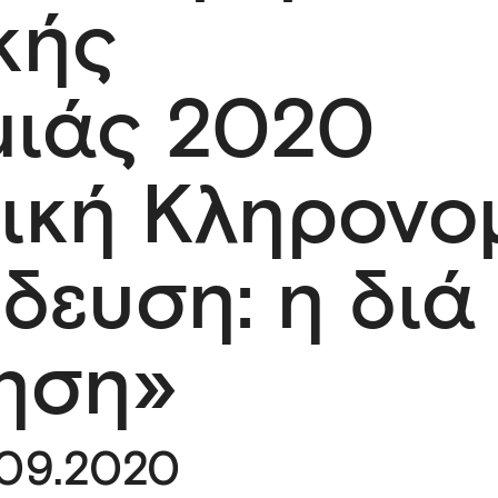
κής
μιάς 2020
τική Κληρονο
δευση: η διά
ηση»
.09.2020