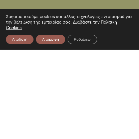
Χρησιμοποιούμε cookies και άλλες τεχνολογίες εντοπισμού για
την βελτίωση της εμπειρίας σας. Διαβάστε την
Πολιτική
Cookies
.
Αποδοχή
Απόρριψη
Ρυθμίσεις
Επικοινωνία
Λεωφόρος Στρατού 2
54640 Θεσσαλονίκη
T
2313306400
F
2313306402
E
mbp@culture.gr