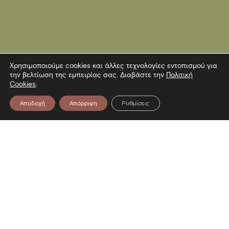
Χρησιμοποιούμε cookies και άλλες τεχνολογίες εντοπισμού για
την βελτίωση της εμπειρίας σας. Διαβάστε την
Πολιτική
Cookies
.
Αποδοχή
Απόρριψη
Ρυθμίσεις
Επικοινωνία
Λεωφόρος Στρατού 2
54640 Θεσσαλονίκη