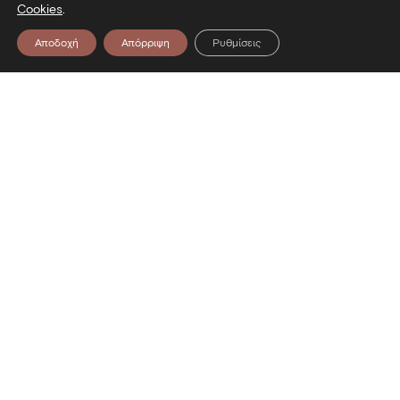
Cookies
.
Αποδοχή
Απόρριψη
Ρυθμίσεις
Επικοινωνία
Λεωφόρος Στρατού 2
54640 Θεσσαλονίκη
T
2313306400
F
2313306402
E
mbp@culture.gr
Ακολουθήστε μας